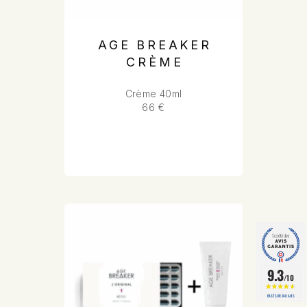
AGE BREAKER
CRÈME
Crème 40ml
66 €
9.3
/10
BASÉ SUR 240 AVIS