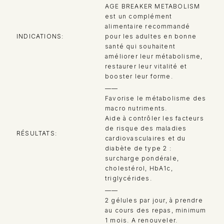
AGE BREAKER METABOLISM
est un complément
alimentaire recommandé
INDICATIONS
pour les adultes en bonne
santé qui souhaitent
améliorer leur métabolisme,
restaurer leur vitalité et
booster leur forme.
——
Favorise le métabolisme des
macro nutriments.
Aide à contrôler les facteurs
de risque des maladies
RÉSULTATS
cardiovasculaires et du
diabète de type 2 :
surcharge pondérale,
cholestérol, HbA1c,
triglycérides.
——
2 gélules par jour, à prendre
au cours des repas, minimum
1 mois. A renouveler.