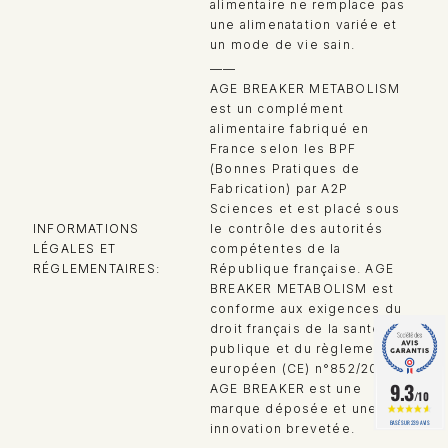
alimentaire ne remplace pas
une alimenatation variée et
un mode de vie sain.
——
AGE BREAKER METABOLISM
est un complément
alimentaire fabriqué en
France selon les BPF
(Bonnes Pratiques de
Fabrication) par A2P
Sciences et est placé sous
INFORMATIONS
le contrôle des autorités
LÉGALES ET
compétentes de la
RÉGLEMENTAIRES
République française. AGE
BREAKER METABOLISM est
conforme aux exigences du
droit français de la santé
publique et du règlement
européen (CE) n°852/2004.
9.3
AGE BREAKER est une
/10
marque déposée et une
BASÉ SUR 239 AVIS
innovation brevetée.